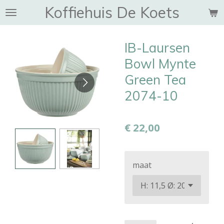
Koffiehuis De Koets
Ga
direct
naar
IB-Laursen
de
hoofdinhoud
Bowl Mynte
Green Tea
2074-10
€ 22,00
maat