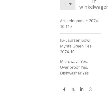
In
winkelwage
Artikelnummer:
2074-
10 11.5
IB-Laursen Bowl
Mynte Green Tea
2074-10
Microwave Yes,
Ovenproof Yes,
Dishwasher Yes
D
D
S
D
e
e
h
e
l
e
a
l
e
l
r
e
n
e
n