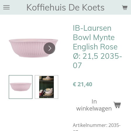
Koffiehuis De Koets
Ga
direct
naar
IB-Laursen
de
hoofdinhoud
Bowl Mynte
English Rose
Ø: 21,5 2035-
07
€ 21,40
In
winkelwagen
Artikelnummer:
2035-