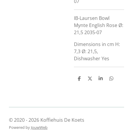
07
IB-Laursen Bowl
Mynte English Rose Ø:
21,5 2035-07
Dimensions in cm H:
7,3 Ø: 21,5,
Dishwasher Yes
D
D
S
D
e
e
h
e
l
e
a
l
e
l
r
e
n
e
n
© 2020 - 2026 Koffiehuis De Koets
Powered by
JouwWeb