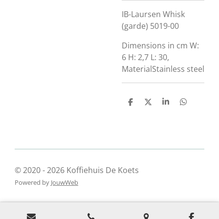
IB-Laursen Whisk
(garde) 5019-00
Dimensions in cm W:
6 H: 2,7 L: 30,
MaterialStainless steel
D
D
S
D
e
e
h
e
l
e
a
l
e
l
r
e
n
e
n
© 2020 - 2026 Koffiehuis De Koets
Powered by
JouwWeb