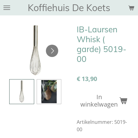
Koffiehuis De Koets
Ga
direct
naar
IB-Laursen
de
hoofdinhoud
Whisk (
garde) 5019-
00
€ 13,90
In
winkelwagen
Artikelnummer:
5019-
00