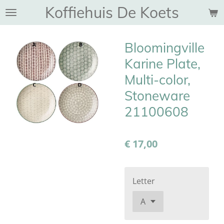
Koffiehuis De Koets
Ga
direct
naar
Bloomingville
de
hoofdinhoud
Karine Plate,
Multi-color,
Stoneware
21100608
€ 17,00
Letter