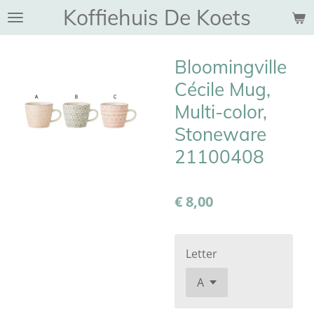
Koffiehuis De Koets
Ga
direct
naar
Bloomingville
de
hoofdinhoud
Cécile Mug,
Multi-color,
Stoneware
21100408
€ 8,00
Letter