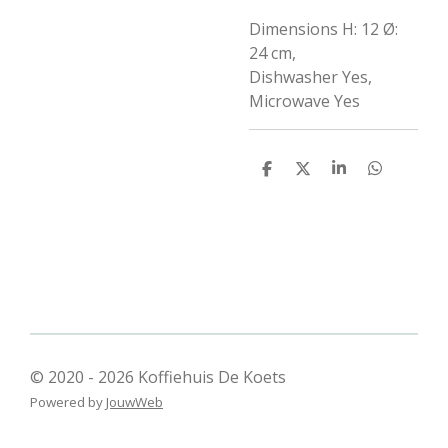
Dimensions H: 12 Ø:
24 cm,
Dishwasher Yes,
Microwave Yes
D
D
S
D
e
e
h
e
l
e
a
l
e
l
r
e
n
e
n
© 2020 - 2026 Koffiehuis De Koets
Powered by
JouwWeb