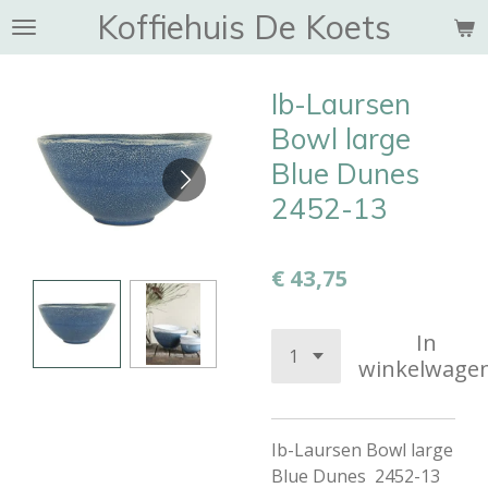
Koffiehuis De Koets
Ga
direct
naar
Ib-Laursen
de
hoofdinhoud
Bowl large
Blue Dunes
2452-13
€ 43,75
In
winkelwage
Ib-Laursen Bowl large
Blue Dunes
2452-13