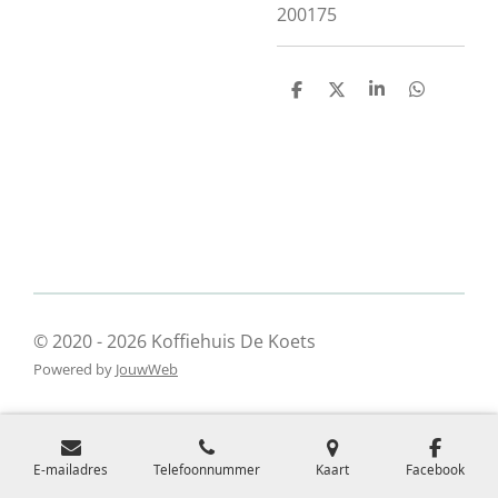
200175
D
D
S
D
e
e
h
e
l
e
a
l
e
l
r
e
n
e
n
© 2020 - 2026 Koffiehuis De Koets
Powered by
JouwWeb
E-mailadres
Telefoonnummer
Kaart
Facebook