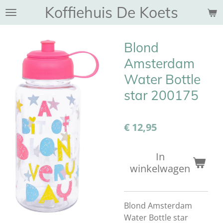
Koffiehuis De Koets
Ga
direct
naar
Blond
de
hoofdinhoud
Amsterdam
Water Bottle
star 200175
€ 12,95
In
winkelwagen
Blond Amsterdam
Water Bottle star