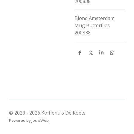
200838
Blond Amsterdam
Mug Butterflies
200838
D
D
S
D
e
e
h
e
l
e
a
l
e
l
r
e
n
e
n
© 2020 - 2026 Koffiehuis De Koets
Powered by
JouwWeb