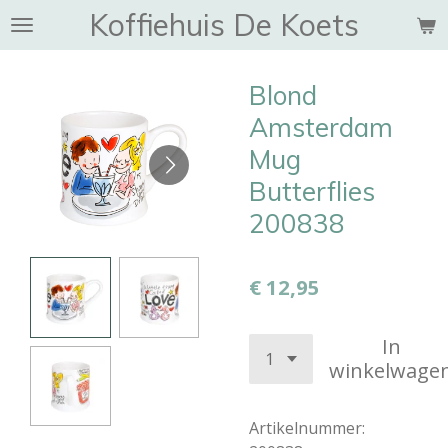
Koffiehuis De Koets
Ga
direct
naar
Blond
de
hoofdinhoud
Amsterdam
Mug
Butterflies
200838
€ 12,95
In
winkelwage
Artikelnummer: