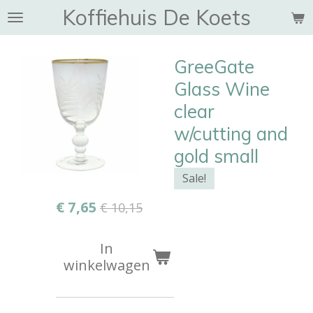
Koffiehuis De Koets
Ga
direct
naar
GreeGate
de
hoofdinhoud
Glass Wine
clear
w/cutting and
gold small
Sale!
€ 7,65
€ 10,15
In
winkelwagen