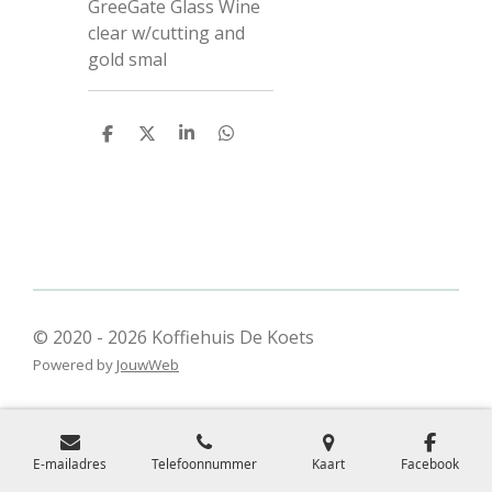
GreeGate Glass Wine
clear w/cutting and
gold smal
D
D
S
D
e
e
h
e
l
e
a
l
e
l
r
e
n
e
n
© 2020 - 2026 Koffiehuis De Koets
Powered by
JouwWeb
E-mailadres
Telefoonnummer
Kaart
Facebook