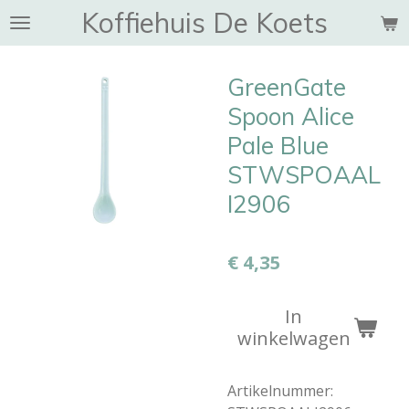
Koffiehuis De Koets
Ga
direct
naar
GreenGate
de
hoofdinhoud
Spoon Alice
Pale Blue
STWSPOAAL
I2906
€ 4,35
In
winkelwagen
Artikelnummer: