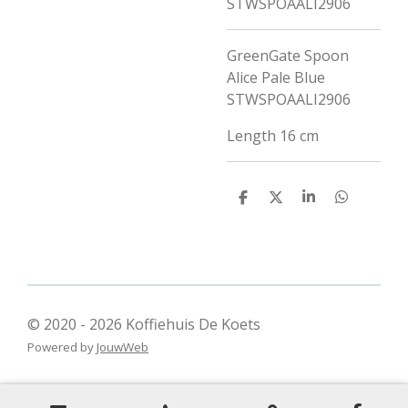
STWSPOAALI2906
GreenGate Spoon
Alice Pale Blue
STWSPOAALI2906
Length
16 cm
D
D
S
D
e
e
h
e
l
e
a
l
e
l
r
e
n
e
n
© 2020 - 2026 Koffiehuis De Koets
Powered by
JouwWeb