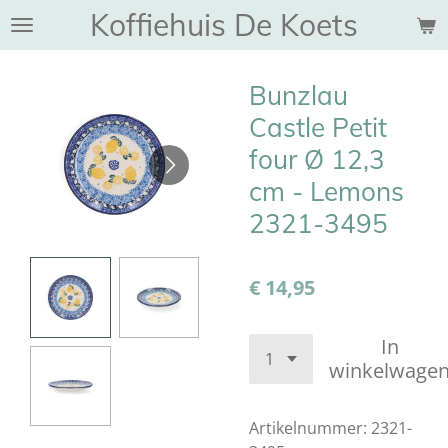
Koffiehuis De Koets
Ga
direct
naar
Bunzlau
de
hoofdinhoud
Castle Petit
four Ø 12,3
cm - Lemons
2321-3495
€ 14,95
In
winkelwage
Artikelnummer:
2321-