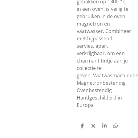
gebakken op
1300 ° C
in een oven, is veilig te
gebruiken in de oven,
magnetron en
vaatwasser.
Combineer
met bijpassend
servies, apart
verkrijgbaar, om een
charmant tintje aan je
collectie te
geven.
Vaatwasmachinebe
Magnetronbestendig
Ovenbestendig
Handgeschilderd in
Europa
D
D
S
D
e
e
h
e
l
e
a
l