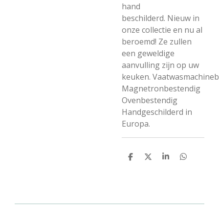
hand
beschilderd.
Nieuw in
onze collectie en nu al
beroemd!
Ze zullen
een geweldige
aanvulling zijn op uw
keuken.
Vaatwasmachineb
Magnetronbestendig
Ovenbestendig
Handgeschilderd in
Europa.
D
D
S
D
e
e
h
e
l
e
a
l
e
l
r
e
n
e
n