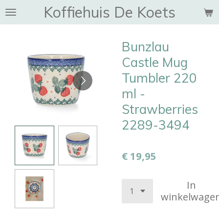
Koffiehuis De Koets
Ga
direct
naar
Bunzlau
de
hoofdinhoud
Castle Mug
Tumbler 220
ml -
Strawberries
2289-3494
€ 19,95
In
winkelwage