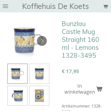
Koffiehuis De Koets
Ga
direct
naar
Bunzlau
de
hoofdinhoud
Castle Mug
Straight 160
ml - Lemons
1328-3495
€ 17,95
In
winkelwagen
Artikelnummer:
1328-