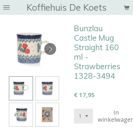
Koffiehuis De Koets
Ga
direct
naar
Bunzlau
de
hoofdinhoud
Castle Mug
Straight 160
ml -
Strawberries
1328-3494
€ 17,95
In
winkelwage