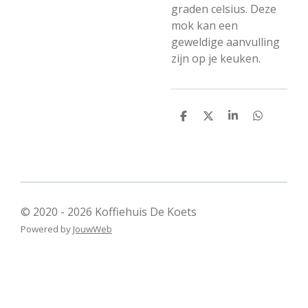
graden celsius. Deze
mok kan een
geweldige aanvulling
zijn op je keuken.
D
D
S
D
e
e
h
e
l
e
a
l
e
l
r
e
n
e
n
© 2020 - 2026 Koffiehuis De Koets
Powered by
JouwWeb