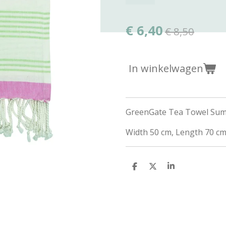
€ 6,40
€ 8,50
In winkelwagen
GreenGate Tea Towel Summ
Width 50 cm, Length 70 c
D
D
S
e
e
h
l
e
a
e
l
r
n
e