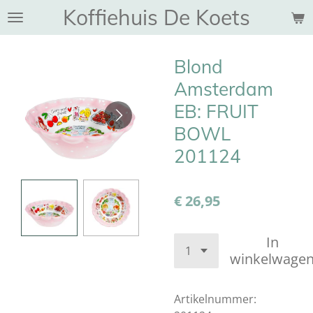
Koffiehuis De Koets
Ga
direct
naar
Blond
de
hoofdinhoud
Amsterdam
EB: FRUIT
BOWL
201124
€ 26,95
In
winkelwage
Artikelnummer: