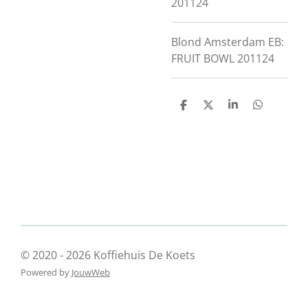
201124
Blond Amsterdam EB:
FRUIT BOWL
201124
D
D
S
D
e
e
h
e
l
e
a
l
e
l
r
e
n
e
n
© 2020 - 2026 Koffiehuis De Koets
Powered by
JouwWeb