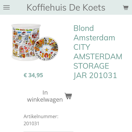
Koffiehuis De Koets
Ga
direct
naar
Blond
de
hoofdinhoud
Amsterdam
CITY
AMSTERDAM
STORAGE
JAR 201031
€ 34,95
In
winkelwagen
Artikelnummer:
201031