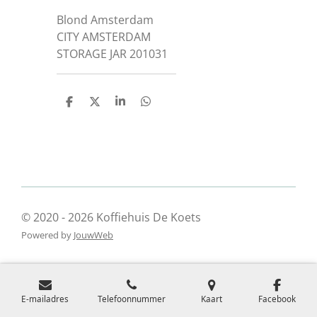
Blond Amsterdam
CITY AMSTERDAM
STORAGE JAR 201031
D
D
S
D
e
e
h
e
l
e
a
l
e
l
r
e
n
e
n
© 2020 - 2026 Koffiehuis De Koets
Powered by
JouwWeb
E-mailadres
Telefoonnummer
Kaart
Facebook