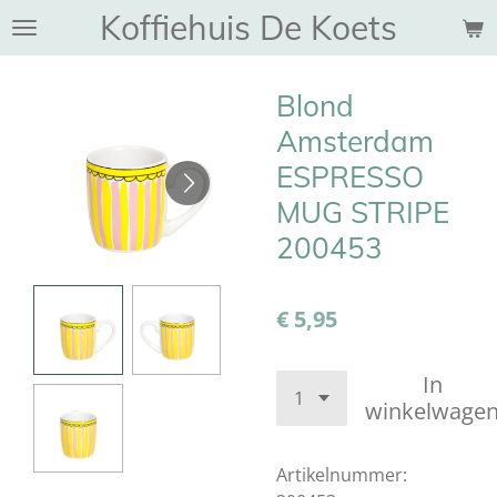
Koffiehuis De Koets
Ga
direct
naar
Blond
de
hoofdinhoud
Amsterdam
ESPRESSO
MUG STRIPE
200453
€ 5,95
In
winkelwage
Artikelnummer: