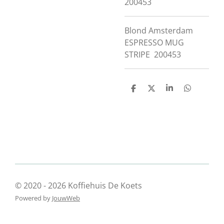
200453
Blond Amsterdam
ESPRESSO MUG
STRIPE 200453
D
D
S
D
e
e
h
e
l
e
a
l
e
l
r
e
n
e
n
© 2020 - 2026 Koffiehuis De Koets
Powered by
JouwWeb