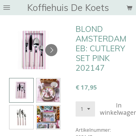
Koffiehuis De Koets
Ga
direct
naar
BLOND
de
hoofdinhoud
AMSTERDAM
EB: CUTLERY
SET PINK
202147
€ 17,95
In
winkelwage
Artikelnummer: