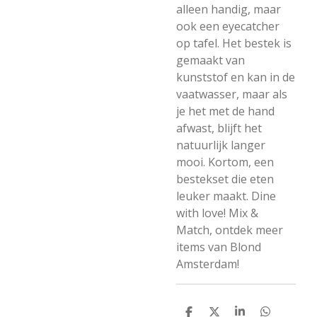
alleen handig, maar
ook een eyecatcher
op tafel. Het bestek is
gemaakt van
kunststof en kan in de
vaatwasser, maar als
je het met de hand
afwast, blijft het
natuurlijk langer
mooi. Kortom, een
bestekset die eten
leuker maakt. Dine
with love! Mix &
Match, ontdek meer
items van Blond
Amsterdam!
D
D
S
D