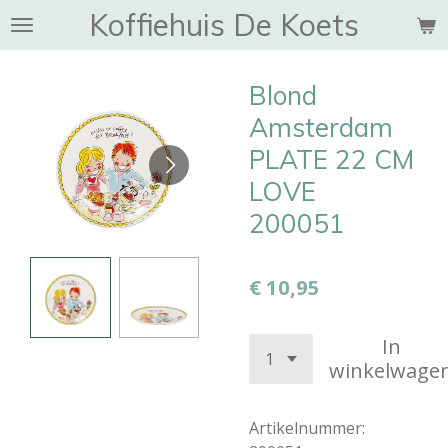
Koffiehuis De Koets
Ga
direct
naar
Blond
de
hoofdinhoud
Amsterdam
PLATE 22 CM
LOVE
200051
€ 10,95
In
winkelwage
Artikelnummer: