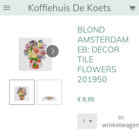
Koffiehuis De Koets
Ga
direct
naar
BLOND
de
hoofdinhoud
AMSTERDAM
EB: DECOR
TILE
FLOWERS
201950
€ 9,95
In
winkelwage