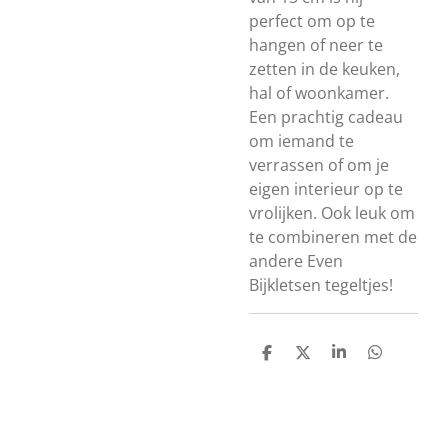
perfect om op te
hangen of neer te
zetten in de keuken,
hal of woonkamer.
Een prachtig cadeau
om iemand te
verrassen of om je
eigen interieur op te
vrolijken. Ook leuk om
te combineren met de
andere Even
Bijkletsen tegeltjes!
D
D
S
D
e
e
h
e
l
e
a
l
e
l
r
e
n
e
n