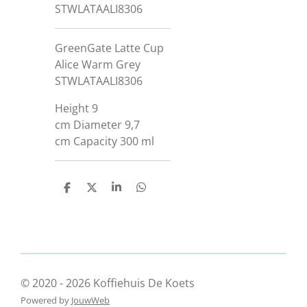
STWLATAALI8306
GreenGate Latte Cup
Alice Warm Grey
STWLATAALI8306
Height
9
cm
Diameter
9,7
cm
Capacity
300 ml
D
D
S
D
e
e
h
e
l
e
a
l
e
l
r
e
n
e
n
© 2020 - 2026 Koffiehuis De Koets
Powered by
JouwWeb