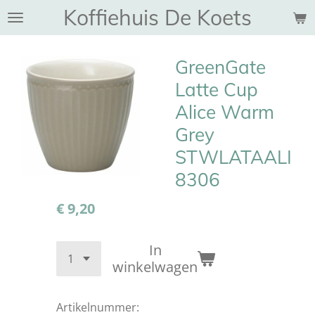
Koffiehuis De Koets
Ga
direct
naar
GreenGate
de
hoofdinhoud
Latte Cup
Alice Warm
Grey
STWLATAALI
8306
€ 9,20
In
winkelwagen
Artikelnummer: