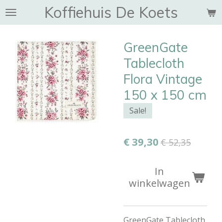
Koffiehuis De Koets
Ga
direct
naar
GreenGate
de
hoofdinhoud
Tablecloth
Flora Vintage
150 x 150 cm
Sale!
€ 39,30
€ 52,35
In
winkelwagen
GreenGate Tablecloth