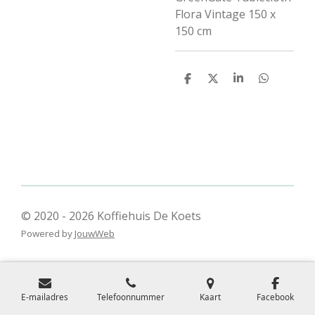
Flora Vintage 150 x
150 cm
D
D
S
D
e
e
h
e
l
e
a
l
e
l
r
e
n
e
n
© 2020 - 2026 Koffiehuis De Koets
Powered by
JouwWeb
E-mailadres
Telefoonnummer
Kaart
Facebook