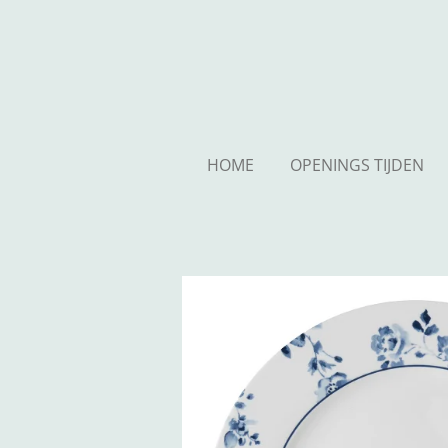
Ga
direct
naar
de
hoofdinhoud
HOME
OPENINGS TIJDEN