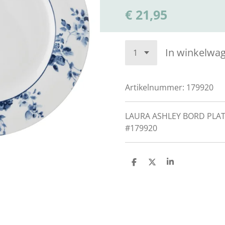
€ 21,95
In winkelwa
Artikelnummer:
179920
LAURA ASHLEY BORD PLAT
#179920
D
D
S
e
e
h
l
e
a
e
l
r
n
e