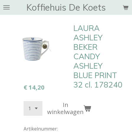
Koffiehuis De Koets
Ga
direct
naar
LAURA
de
hoofdinhoud
ASHLEY
BEKER
CANDY
ASHLEY
BLUE PRINT
32 cl. 178240
€ 14,20
In
winkelwagen
Artikelnummer: