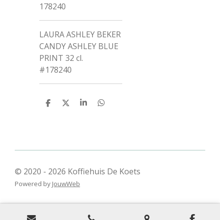
178240
LAURA ASHLEY BEKER
CANDY ASHLEY BLUE
PRINT 32 cl.
#178240
D
D
S
D
e
e
h
e
l
e
a
l
e
l
r
e
n
e
n
© 2020 - 2026 Koffiehuis De Koets
Powered by
JouwWeb