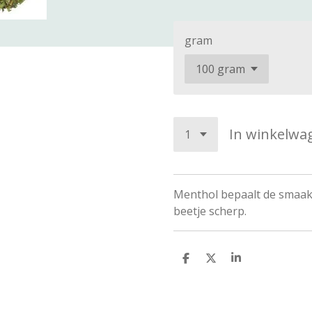
gram
In winkelwa
Menthol bepaalt de smaak 
beetje scherp.
D
D
S
e
e
h
l
e
a
e
l
r
n
e