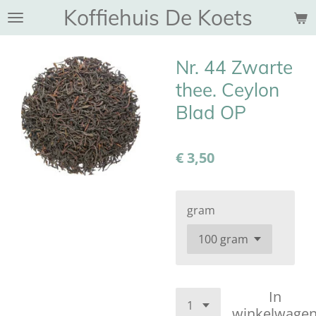
Koffiehuis De Koets
Ga
direct
naar
Nr. 44 Zwarte
de
hoofdinhoud
thee. Ceylon
Blad OP
€ 3,50
gram
In
winkelwage