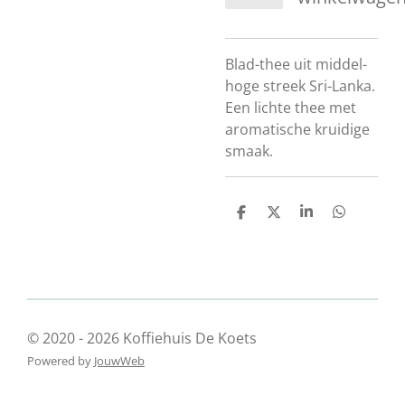
Blad-thee uit middel-
hoge streek Sri-Lanka.
Een lichte thee met
aromatische kruidige
smaak.
D
D
S
D
e
e
h
e
l
e
a
l
e
l
r
e
n
e
n
© 2020 - 2026 Koffiehuis De Koets
Powered by
JouwWeb