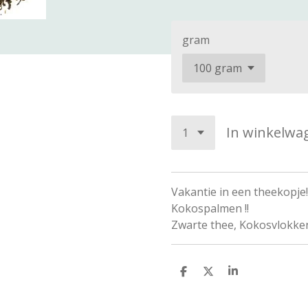
gram
In winkelwa
Vakantie in een theekopje!
Kokospalmen !!
Zwarte thee, Kokosvlokk
D
D
S
e
e
h
l
e
a