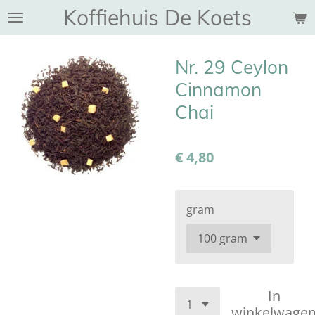
Koffiehuis De Koets
Ga
direct
naar
Nr. 29 Ceylon
de
hoofdinhoud
Cinnamon
Chai
€ 4,80
gram
In
winkelwage