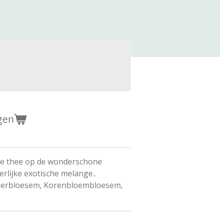
gen
eze thee op de wonderschone
rlijke exotische melange..
loerbloesem, Korenbloembloesem,