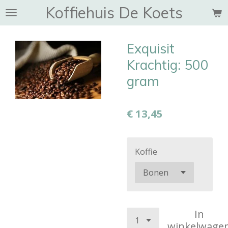
Koffiehuis De Koets
Ga
direct
naar
Exquisit
de
hoofdinhoud
Krachtig: 500
gram
€ 13,45
Koffie
In
winkelwage