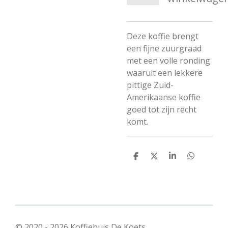
Deze koffie brengt
een fijne zuurgraad
met een volle ronding
waaruit een lekkere
pittige Zuid-
Amerikaanse koffie
goed tot zijn recht
komt.
D
D
S
D
e
e
h
e
l
e
a
l
e
l
r
e
n
e
n
© 2020 - 2026 Koffiehuis De Koets