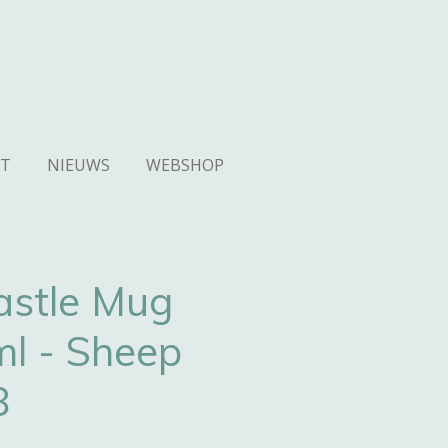
T
NIEUWS
WEBSHOP
astle Mug
ml - Sheep
8