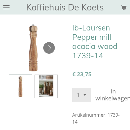
Koffiehuis De Koets
Ga
direct
naar
Ib-Laursen
de
hoofdinhoud
Pepper mill
acacia wood
1739-14
€ 23,75
In
winkelwage
Artikelnummer:
1739-
14