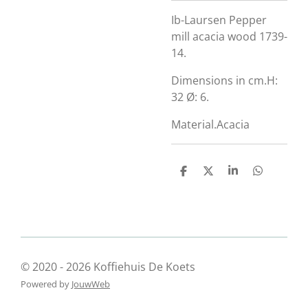
Ib-Laursen Pepper
mill acacia wood 1739-
14.
Dimensions in cm.
H:
32 Ø: 6.
Material.
Acacia
D
D
S
D
e
e
h
e
l
e
a
l
e
l
r
e
n
e
n
© 2020 - 2026 Koffiehuis De Koets
Powered by
JouwWeb