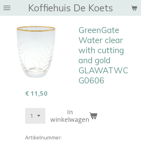
Koffiehuis De Koets
Ga
direct
naar
GreenGate
de
hoofdinhoud
Water clear
with cutting
and gold
GLAWATWC
G0606
€ 11,50
In
winkelwagen
Artikelnummer: