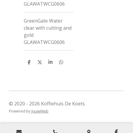
GLAWATWCG0606
GreenGate Water
clear with cutting and
gold
GLAWATWCG0606
D
D
S
D
e
e
h
e
l
e
a
l
e
l
r
e
n
e
n
© 2020 - 2026 Koffiehuis De Koets
Powered by
JouwWeb